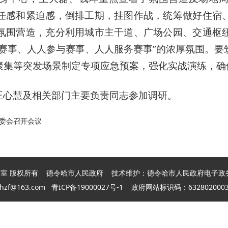
任感和紧迫感，倒排工期，挂图作战，统筹做好住宿
氛围营造，充分利用城市主干道、广场公园、交通枢
心赛事、人人参与赛事、人人服务赛事”的浓厚氛围。要
聚集等突发场景制定专项应急预案，强化实战演练，确
王心慧及相关部门主要负责同志参加调研。
委会召开会议
室 版权所有 德令哈市人民政府 技术维护：德令哈
市
人民政府电子政
hzf@163.com
青ICP备19000027号-1
政府网站标识码：63280200