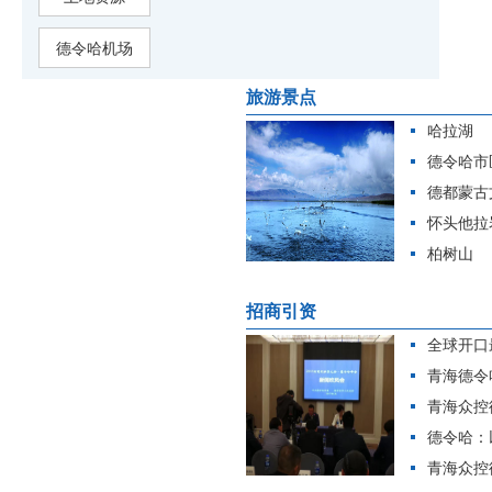
德令哈机场
旅游景点
哈拉湖
德令哈市
德都蒙古
怀头他拉
柏树山
招商引资
全球开口最
青海德令哈
青海众控德
德令哈：以
青海众控德