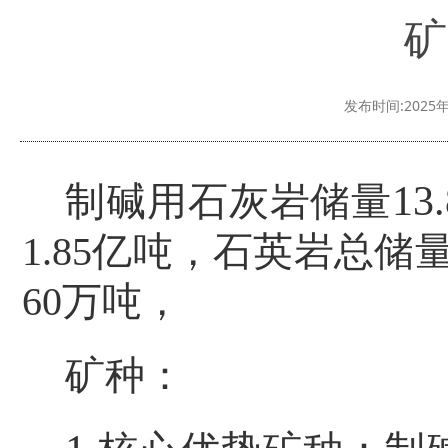
矿
发布时间:2025年
13
制碱用石灰岩储量
1.85
亿吨，石英岩总储
60
万吨，
矿种：