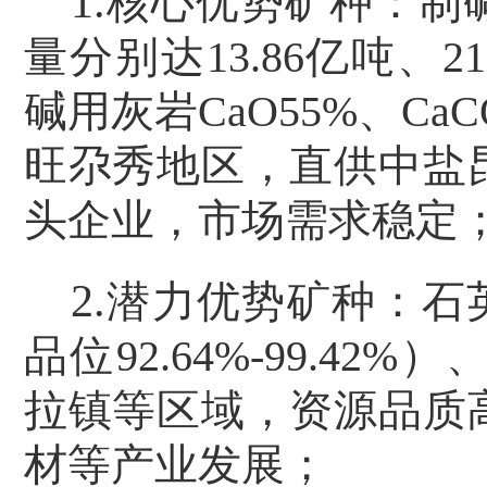
1.
核心优势矿种：制
量分别达
13.86
亿吨、
21
碱用灰岩
CaO55%
、
CaC
旺尕秀地区，直供中盐
头企业，市场需求稳定
2.
潜力优势矿种：石
品位
92.64%-99.42%
）
拉镇等区域，资源品质
材等产业发展；