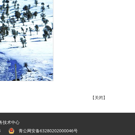
【
关闭
】
务技术中心
03
青公网安备63280202000046
号