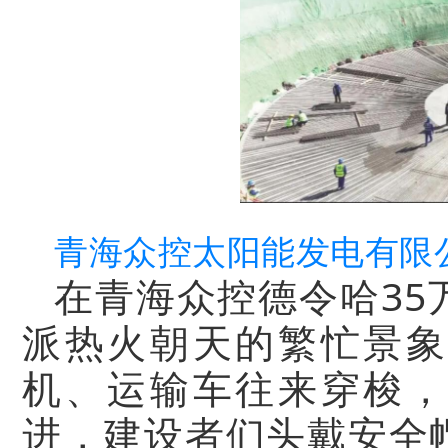
青海众控太阳能发电有限
在青海众控德令哈35
派热火朝天的繁忙景象
机、运输车往来穿梭，
进，建设者们头戴安全