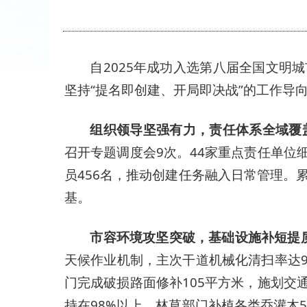
自2025年成功入选第八届全国文明
坚持“提名即创建、开局即决战”的工作导
组织领导坚强有力，责任体系全域覆
召开专题调度会9次。44家重点责任单位细
员456名，推动创建任务融入日常管理。
基。
市容环境攻坚突破，基础设施补短提
天候作业机制，主次干道机械化清扫率达90
门完成破损路面修补105平方米，施划交通
持在98%以上。林草部门补植各类乔灌木