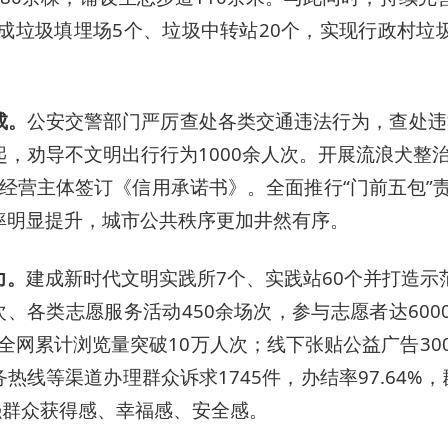
建成垃圾填埋场5个、垃圾中转站20个，实现行政村垃
成。
公安交警部门严厉查处各类交通违法行为，查处违法
余起，劝导不文明出行行为1000余人次。开展流浪犬整治
户经营主体签订《信用承诺书》。全面推行“门前五包”
率明显提升，城市公共秩序更加井然有序。
力。
建成新时代文明实践所7个、实践站60个并打造示范
、各类志愿服务活动450余场次，参与志愿者达600
全网累计浏览量突破10万人次；线下张贴公益广告300
服务热线等渠道办理群众诉求1745件，办结率97.64
强群众获得感、幸福感、安全感。