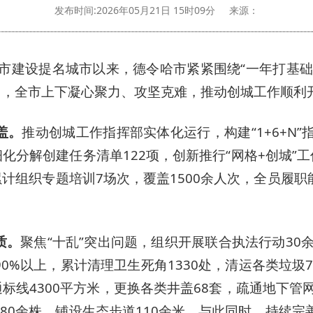
发布时间:2026年05月21日 15时09分
来源：
城市建设提名城市以来，德令哈市紧紧围绕“一年打基
向，全市上下凝心聚力、攻坚克难，推动创城工作顺利
盖。
推动创城工作指挥部实体化运行，构建“1+6+N
化分解创建任务清单122项，创新推行“网格+创城”
累计组织专题培训7场次，覆盖1500余人次，全员履
质。
聚焦“十乱”突出问题，组织开展联合执法行动30
%以上，累计清理卫生死角1330处，清运各类垃圾7
标线4300平方米，更换各类井盖68套，疏通地下管
580余株，铺设生态步道110余米。与此同时，持续完