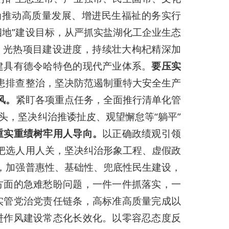
为推动高质量发展、增进民生福祉的务实行
四地”建设目标，从严抓实盐湖化工企业生态
、光热项目建设进度，持续壮大枸杞精深加
建具有德令哈特色的现代产业体系。
要压实
隐患排查整治，坚决防范遏制重特大安全生产
风。
紧盯各项重点任务，全面推行清单化管
，坚决纠治推诿扯皮、观望懈怠等“躺平”
重实重绩树牢用人导向。
以正确政绩观引领
把选人用人关，坚决纠治形象工程、虚假政
，加强普惠性、基础性、兜底性民生建设，
方面的急难愁盼问题，一件一件抓落实，一
实管党治党责任链条，高标准高质量完成以
进作风建设常态化长效化。以零容忍态度反