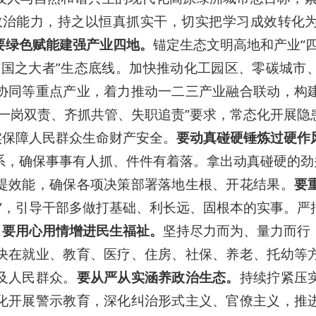
政治能力，持之以恒真抓实干，切实把学习成效转化
要绿色赋能建强产业四地。
锚定生态文明高地和产业“
“国之大者”生态底线。加快推动化工园区、零碳城市
协同等重点产业，着力推动一二三产业融合联动，构
、一岗双责、齐抓共管、失职追责”要求，常态化开展
实保障人民群众生命财产安全。
要动真碰硬锤炼过硬作
系，确保事事有人抓、件件有着落。拿出动真碰硬的劲头
提效能，确保各项决策部署落地生根、开花结果。
要
效”，引导干部多做打基础、利长远、固根本的实事。严
。
要用心用情增进民生福祉。
坚持尽力而为、量力而行
决在就业、教育、医疗、住房、社保、养老、托幼等
及人民群众。
要从严从实涵养政治生态。
持续拧紧压
化开展警示教育，深化纠治形式主义、官僚主义，推