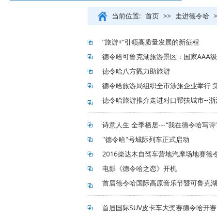
当前位置:
首页
>>
走进德令哈
“旅游+”引领高质量发展的新征程
德令哈可鲁克湖旅游景区：国家AAA
德令哈八方戮力助旅游
德令哈旅游局组织全市涉旅企业举行 第
德令哈旅游推介走进对口帮扶城市--
诗意人生 全季栖居---“我在德令哈写诗
"德令哈"号城际列车正式启动
2016柴达木自驾车营地汽摩场地赛德
电影《德令哈之恋》开机
首届德令哈国际高原音乐节暨可鲁克
首届国际SUV皮卡车大奖赛德令哈开赛