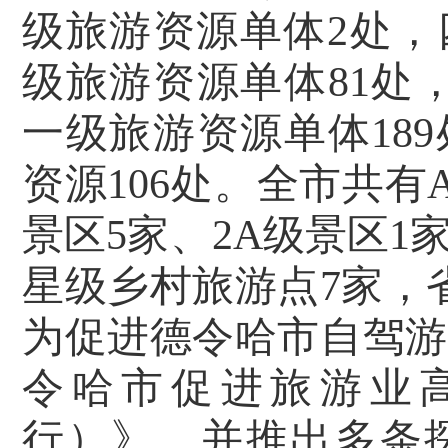
级旅游资源单体
2
处，
级旅游资源单体
81
处
一级旅游资源单体
189
资源
106
处。全市共有
景区
5
家、
2A
级景区
1
星级乡村旅游点
7
家，
为促进德令哈市自驾游
令哈市促进旅游业
行）》，并推出多条