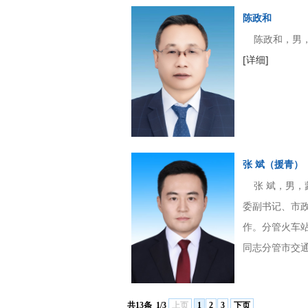
陈政和
陈政和，男，
[详细]
张 斌（援青）
张 斌，男，蒙
委副书记、市
作。分管火车
同志分管市交通
共13条
1/3
上页
1
2
3
下页