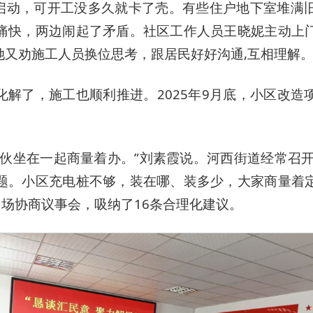
项目启动，可开工没多久就卡了壳。有些住户地下室堆满
痛快，两边闹起了矛盾。社区工作人员王晓妮主动上
她又劝施工人员换位思考，跟居民好好沟通,互相理解
化解了，施工也顺利推进。2025年9月底，小区改造
伙坐在一起商量着办。”刘素霞说。河西街道经常召开“板
题。小区充电桩不够，装在哪、装多少，大家商量着
多场协商议事会，吸纳了16条合理化建议。