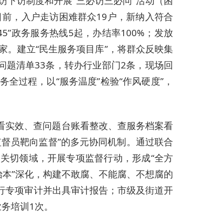
访下访制度和开展“三必访三必问”活动（困
前，入户走访困难群众19户，新纳入符合
45”政务服务热线5起，办结率100%；发放
家。建立“民生服务项目库”，将群众反映集
问题清单33条，转办行业部门2条，现场回
务全过程，以“服务温度”检验“作风硬度”，
录看实效、查问题台账看整改、查服务档案看
监督员靶向监督”的多元协同机制。通过联合
关切领域，开展专项监督行动，形成“全方
治本”深化，构建不敢腐、不能腐、不想腐的
行专项审计并出具审计报告；市级及街道开
业务培训1次。