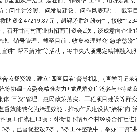
全市全面从严治党“走在前、作表率”工作，用好定期接
访；问生计冷暖、问发展建议、问作风表现）。截至目
助资金47219.87元；调解矛盾纠纷6件，接收“123
份，召开甘南村商业街招商引资会2次，谈成意向企业1
作战、销号管理。截至目前，收集整理群众“急难愁盼”
策宣讲”“帮困解难”等活动，将中央八项规定精神融入服
整合监督资源，建立“四查四看”督导机制（查学习记
统筹协调+监委会精准发力+党员群众广泛参与+特邀
集体“三资”管理、惠民政策落实、工程项目建设等群众
监督效能转化为治理效能，推动作风建设从“治标”向“
定各项工作流程13项；对街道下辖五个村经济合作社进
10条，已督促整改7条，3条正在整改中，举办“三资”