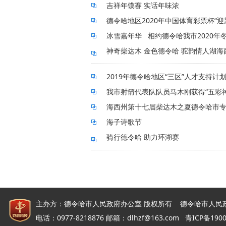
吉祥年馍赛 实话年味浓
德令哈地区2020年中国体育彩票杯“
冰雪嘉年华 相约德令哈我市2020
神奇柴达木 金色德令哈 驼韵情人湖海西
2019年德令哈地区“三区”人才支持计
我市射箭代表队队员马木刚获得“五彩
海西州第十七届柴达木之夏德令哈市
海子诗歌节
骑行德令哈 助力环湖赛
主办方：德令哈市人民政府办公室 版权所有 德令哈市人民
电话：0977-8218876 邮箱：dlhzf@163.com
青ICP备190