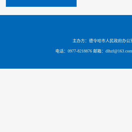
3.土
闲置土地
对象闲置
主办方：德令哈市人民政府办公
力家庭提
电话：0977-8218876 邮箱：dlhzf@163.c
4.订
合当地实
户种植的
稳定增收
十一
街道巴
村、白水