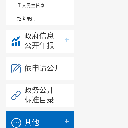
重大民生信息
转、订单
招考录用
十、项
1.资
政府信息
村根据实
公开年报
村村集体
《村集体
依申请公开
商议决定
2.务
政务公开
标准目录
等条件下
对象，预
其他
1人，合