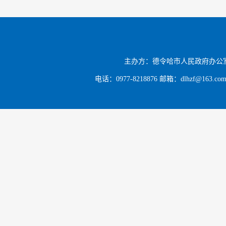
（十三
单位：市
（十四
主办方：德令哈市人民政府办公
头单位：
电话：0977-8218876 邮箱：dlhzf@163.c
（十五
开标准目
（十六
（牵头单
（十七
单位：市
（十八
（牵头单