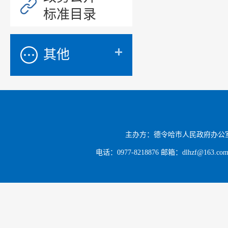
进有效的
标准目录
（二）完
其他
点、切合
化、规范
作高效稳
（三）强
时，定期
主办方：德令哈市人民政府办公
电话：0977-8218876 邮箱：dlhzf@163.c
保我市政
道和市政
评，充分
二、主动