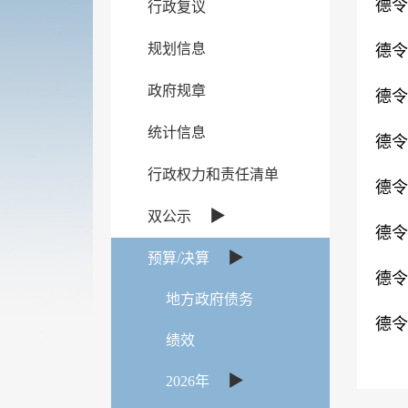
德令
行政复议
规划信息
德令
政府规章
德令
统计信息
德令
行政权力和责任清单
德令
▶
双公示
德令
▶
预算/决算
德令
地方政府债务
德令
绩效
▶
2026年