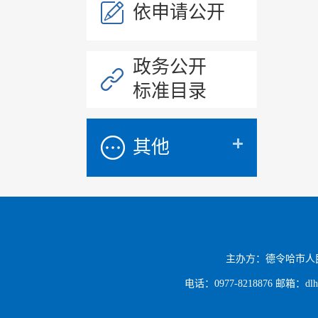
依申请公开
政务公开
标准目录
其他
主办方：德令哈市人
电话：0977-8218876 邮箱：dlh