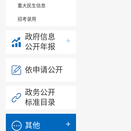
重大民生信息
招考录用
政府信息
公开年报
依申请公开
政务公开
标准目录
其他