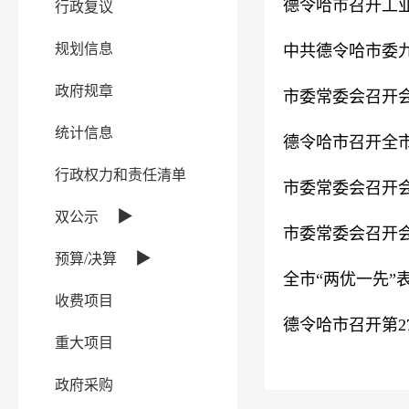
德令哈市召开工
行政复议
规划信息
中共德令哈市委
政府规章
市委常委会召开会
统计信息
德令哈市召开全
行政权力和责任清单
市委常委会召开会
▶
双公示
市委常委会召开会
▶
预算/决算
全市“两优一先”
收费项目
德令哈市召开第2
重大项目
政府采购