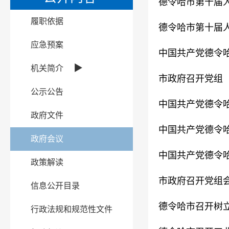
德令哈市第十届
履职依据
德令哈市第十届
应急预案
中国共产党德令
▶
机关简介
市政府召开党组
公示公告
中国共产党德令
政府文件
中国共产党德令
政府会议
中国共产党德令
政策解读
市政府召开党组
信息公开目录
德令哈市召开树
行政法规和规范性文件