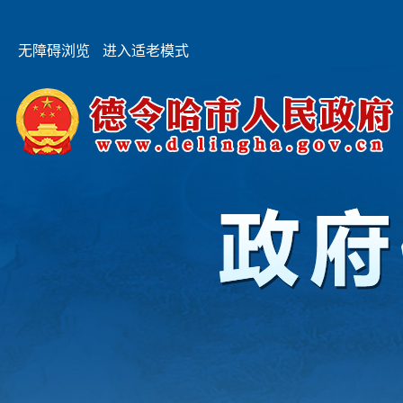
无障碍浏览
进入适老模式