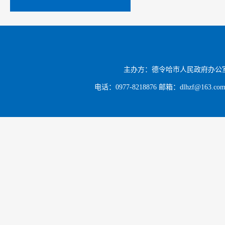
主办方：德令哈市人民政府办公
电话：0977-8218876 邮箱：dlhzf@163.c