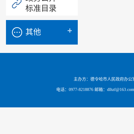
化、规范
标准目录
作高效稳
其他
（三）强
时，定期
保我市政
道和市政
评，充分
主办方：德令哈市人民政府办公
电话：0977-8218876 邮箱：dlhzf@163.c
二、主动
201
为100％
三、依申