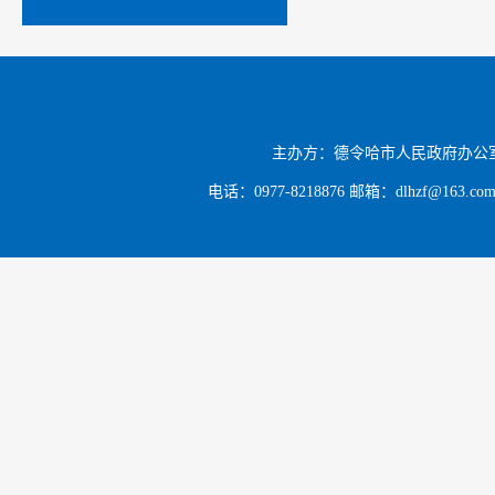
查，立足
安全风险
针对性举
会议强
主办方：德令哈市人民政府办公
考察时的
电话：0977-8218876 邮箱：dlhzf@163.c
守耕地保
地“非农
增效。要
改良治理
业，延链
高标准推