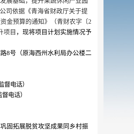
发展基础，提升果蔬休闲产业园
公司依据《青海省财政厅关于提
助资金
预算
的通知》（青财农字〔
2
升项目
，现将项目
计划实施
情况予
东路
8号（原海西州水利局办公楼二
）
监督电话
）
监督电话
）
司巩固拓展脱贫攻坚成果同乡村振