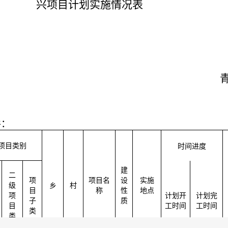
兴项目计划
实施
情况表
2026年
件：
项目类别
时间进度
建
二
项
项目名
设
实施
级
乡
村
目
称
性
地点
项
计划开
计划完
子
质
目
工时间
工时间
类
类
型
型