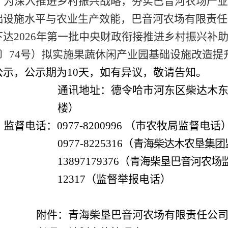
为深入推进乡村振兴战略，夯实巴音河农场产业
础设施水平与农业生产效能，
巴音河农场
有限责任
下达
202
6
年
第一批中央
财政衔接推进乡村振兴补
〕
74
号）拟实施果蔬休闲产业园基础设施改造提
公示
，公示期为
10天，如有异议，敬请告知。
通讯地址：
德令哈市河东区柴达木
楼）
监督电话：
0977-8200996
（
市农牧局监督电话
0977-8225316
（
青海柴达木农垦集团
13897179376（
青海柴垦
巴音河
农场
12317
（
监督举报电话
）
附件：青海柴垦巴音河农场有限责任公