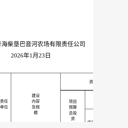
青海柴垦巴音河农场有限责任公司
1月23日
资金规模和筹资方式
建设
财政资金
责任
内容
项目
（万元）
单位
及规
预算
模
总投
资
省
州
县
中央
（
万元）
级
级
级