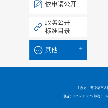
依申请公开
政务公开
标准目录
其他
主办方：德令哈市人
电话：0977-8218876 邮箱：dlh