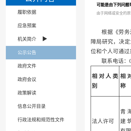
可能是由下列问题
履职依据
由于网络或安全的原
应急预案
根据《劳务
▶
机关简介
障局研究，决定
位和个人可通过
公示公告
联系电话：0
政府文件
相对人类
相
政府会议
别
称
政策解读
信息公开目录
青
行政法规和规范性文件
法人许可
建
有