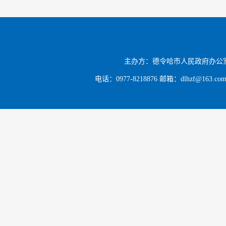
12．
（二）
1．通
主办方：德令哈市人民政府办公
电话：0977-8218876 邮箱：dlhzf@163.c
2．通
栏等载体
（三）
应当主
工作日内
另有规定