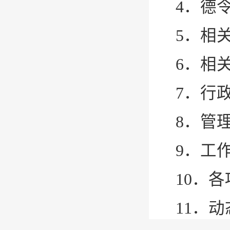
4．德
5．相
6．相
7．行
8．管
9．工
10．
11．