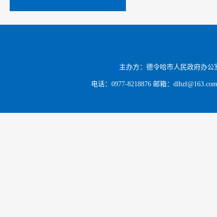
进查办，
线。
市领导
辉，市直
主办方：德令哈市人民政府办公
电话：0977-8218876 邮箱：dlhzf@163.c