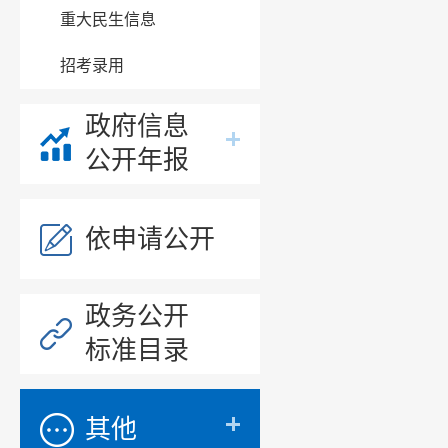
聚焦殡葬
重大民生信息
领域，坚
招考录用
和有力措
成长效长
政府信息
公开年报
范，强化
推动解决
依申请公开
要负责同
岗双责”
政务公开
要强化案
标准目录
析民生领
用，全面
其他