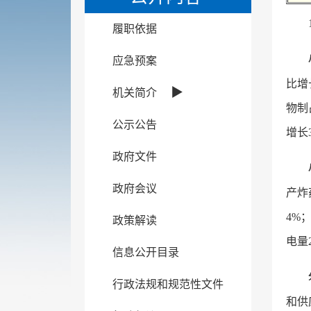
履职依据
应急预案
比增
▶
机关简介
物制
公示公告
增长
政府文件
政府会议
产炸
4%
政策解读
电量2
信息公开目录
行政法规和规范性文件
和供