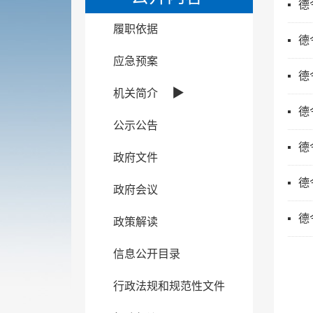
德
履职依据
德
应急预案
德
▶
机关简介
德
公示公告
德
政府文件
德
政府会议
德
政策解读
信息公开目录
行政法规和规范性文件